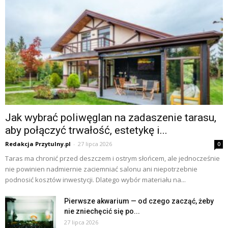
Jak wybrać poliwęglan na zadaszenie tarasu,
aby połączyć trwałość, estetykę i...
Redakcja Przytulny.pl
-
27 lipca 2026
0
Taras ma chronić przed deszczem i ostrym słońcem, ale jednocześnie
nie powinien nadmiernie zaciemniać salonu ani niepotrzebnie
podnosić kosztów inwestycji. Dlatego wybór materiału na...
Pierwsze akwarium — od czego zacząć, żeby
nie zniechęcić się po...
27 lipca 2026