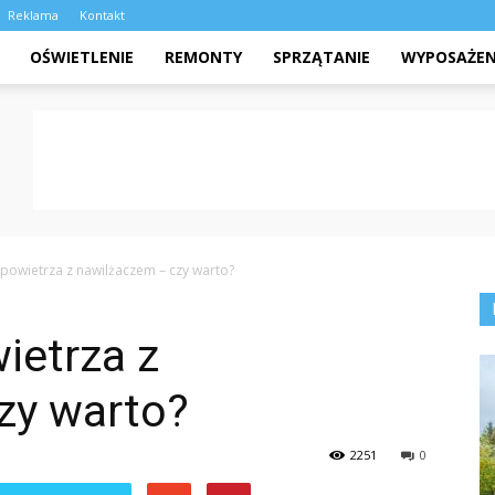
Reklama
Kontakt
OŚWIETLENIE
REMONTY
SPRZĄTANIE
WYPOSAŻEN
powietrza z nawilżaczem – czy warto?
ietrza z
zy warto?
2251
0