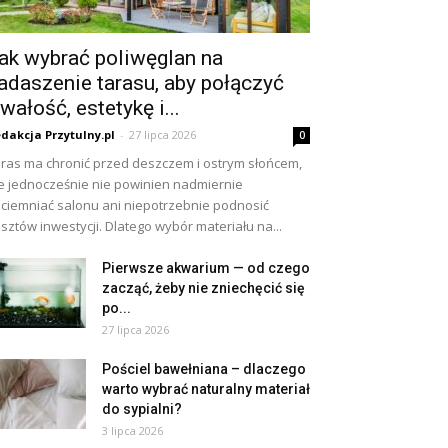
ak wybrać poliwęglan na
adaszenie tarasu, aby połączyć
rwałość, estetykę i...
dakcja Przytulny.pl
-
27 lipca 2026
0
ras ma chronić przed deszczem i ostrym słońcem,
e jednocześnie nie powinien nadmiernie
ciemniać salonu ani niepotrzebnie podnosić
sztów inwestycji. Dlatego wybór materiału na...
Pierwsze akwarium — od czego
zacząć, żeby nie zniechęcić się
po...
27 lipca 2026
Pościel bawełniana – dlaczego
warto wybrać naturalny materiał
do sypialni?
3 lipca 2026