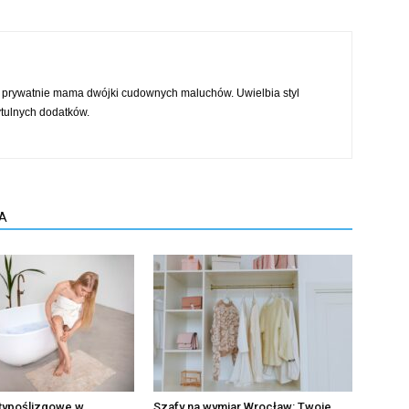
 prywatnie mama dwójki cudownych maluchów. Uwielbia styl
tulnych dodatków.
A
ntypoślizgowe w
Szafy na wymiar Wrocław: Twoje