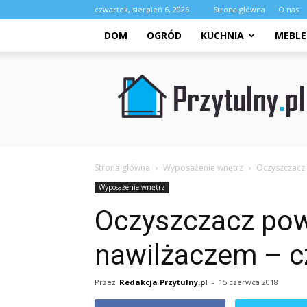
czwartek, sierpień 6, 2026
Strona główna
O nas
DOM
OGRÓD
KUCHNIA
MEBLE
Przytulny.pl
Strona główna
Wyposażenie wnętrz
Oczyszczacz 
Wyposażenie wnętrz
Oczyszczacz pow
nawilżaczem – c
Przez
Redakcja Przytulny.pl
-
15 czerwca 2018