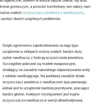
tnio higieniczne, bowiem w wodzie będzie zbierać się brud.
w okresie grzewczym, a przecież komfortowy sen należy nam
h można znaleźć
oczyszczacz powietrza z nawilżaczem
,
ię pozbyć dwóch uciążliwych problemów.
Dzięki ogromnemu zapotrzebowaniu na tego typu
urządzenia w sklepach można znaleźć bardzo duży
wybór nawilżaczy z funkcją oczyszczania powietrza.
Szczególnie polecane są modele ewaporacyjne,
działający na zasadzie naturalnego odparowywania wody
z wkładu nawilżającego. Na podobnej zasadzie działa
oczyszczacz powietrza z nawilżaczem typu parowego,
jednak jest to urządzenie bardziej prymitywne, pracujące
bardzo głośno. Kolejnym rozwiązaniem jest kupno
oczyszczaczo-nawilżacza w wersji ultradźwiękowej,