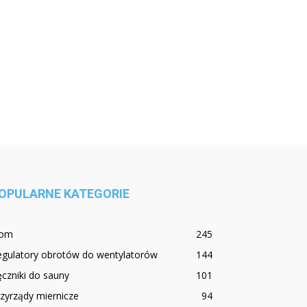
OPULARNE KATEGORIE
om
245
egulatory obrotów do wentylatorów
144
czniki do sauny
101
zyrządy miernicze
94