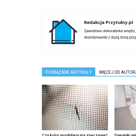
Redakcja Przytulny.pl
Zawodowo dekoratorka wnętrz,
skandynawski z dużą dozą przy
POWIĄZANE ARTYKUŁY
WIĘCEJ OD AUTOR
Czy kolor moskitiery ma znaczenie?
Dywaniki a