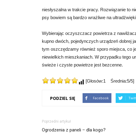
niesłyszalna w trakcie pracy. Rozwiązanie to n
psy bowiem są bardzo wrażliwe na ultradźwięki
Wybierając oczyszczacz powietrza z nawilżac
kupno dwóch, pojedynczych urządzeń dobrej j
tym oszczędzamy również sporo miejsca, co j
niewielkich mieszkaniach. W przypadku tego ur
świeże i czyste powietrze jest bezcenne.
[Głosów:1 Średnia:5/5]
PODZIEL SIĘ
Facebook
Twit
Poprzedni artykuł
Ogrodzenia z paneli – dla kogo?