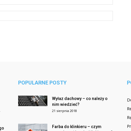
POPULARNE POSTY
P
Wyłaz dachowy – co należy o
D
nim wiedzieć?
R
.
21 sierpnia 2018
Rę
Pr
Farba do klinkieru – czym
go