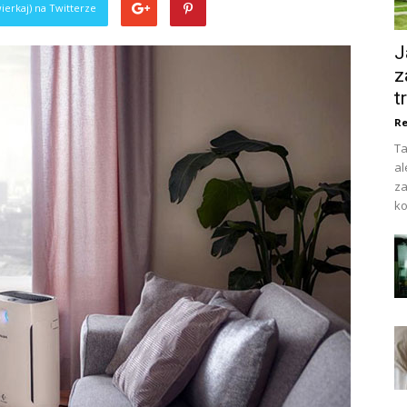
ierkaj) na Twitterze
J
z
t
Re
Ta
al
za
ko