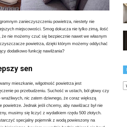
 ogromnym zanieczyszczeniu powietrza, niestety nie
niejszych miejscowości. Smog dokucza nie tylko zimą, ilość
, że nie możemy czuć się bezpiecznie nawet we własnym
oczyszczacze powietrza, dzięki którym możemy oddychać
ący dodatkowo funkcję nawilżania?
epszy sen
Ka
amy mieszkanie, wilgotność powietrza jest
ęczenie po przebudzeniu. Suchość w ustach, ból głowy czy
ób wrażliwych, nic zatem dziwnego, że coraz większą
e powietrze. Jednak jeśli chcemy, aby nawilżacz był nie
czny, musimy się liczyć z wydatkiem rzędu 500 złotych.
starczyć specjalny pojemnik z wodą powieszony na