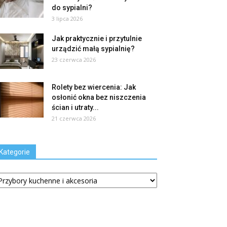
do sypialni?
3 lipca 2026
Jak praktycznie i przytulnie
urządzić małą sypialnię?
23 czerwca 2026
Rolety bez wiercenia: Jak
osłonić okna bez niszczenia
ścian i utraty...
21 czerwca 2026
Kategorie
tegorie