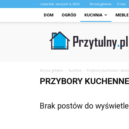
czwartek, sierpień 6, 2026
Strona główna
O nas
DOM
OGRÓD
KUCHNIA
MEBLE
Przytulny.pl
Strona główna
Kuchnia
Przybory kuchenne i akce
PRZYBORY KUCHENNE 
Brak postów do wyświetle