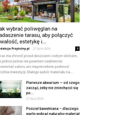
ak wybrać poliwęglan na
adaszenie tarasu, aby połączyć
rwałość, estetykę i...
dakcja Przytulny.pl
-
27 lipca 2026
0
ras ma chronić przed deszczem i ostrym słońcem,
e jednocześnie nie powinien nadmiernie
ciemniać salonu ani niepotrzebnie podnosić
sztów inwestycji. Dlatego wybór materiału na...
Pierwsze akwarium — od czego
zacząć, żeby nie zniechęcić się
po...
27 lipca 2026
Pościel bawełniana – dlaczego
warto wybrać naturalny materiał