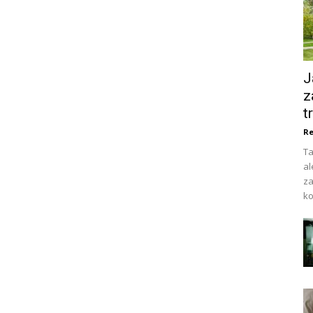
J
z
t
Re
Ta
al
za
ko