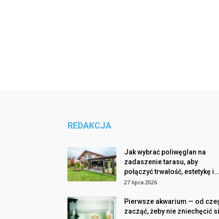
REDAKCJA
Jak wybrać poliwęglan na
zadaszenie tarasu, aby
połączyć trwałość, estetykę i..
27 lipca 2026
Pierwsze akwarium — od cze
zacząć, żeby nie zniechęcić s