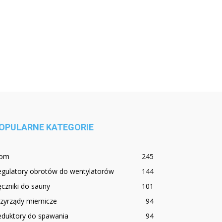
OPULARNE KATEGORIE
om
245
egulatory obrotów do wentylatorów
144
czniki do sauny
101
zyrządy miernicze
94
eduktory do spawania
94