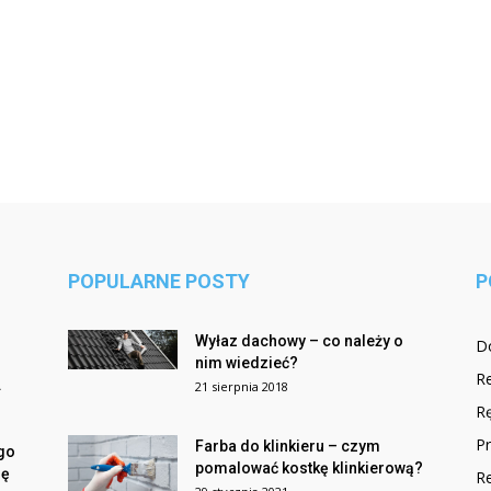
POPULARNE POSTY
P
Wyłaz dachowy – co należy o
D
nim wiedzieć?
R
.
21 sierpnia 2018
Rę
Pr
Farba do klinkieru – czym
go
pomalować kostkę klinkierową?
ię
R