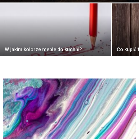
W jakim kolorze meble do kuchni?
Co kupić