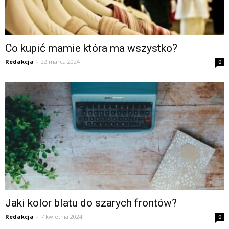
Co kupić mamie która ma wszystko?
Redakcja
-
22 marca 2024
0
Jaki kolor blatu do szarych frontów?
Redakcja
-
7 kwietnia 2024
0