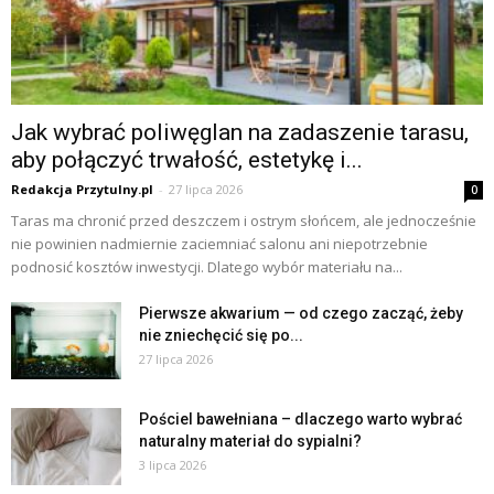
Jak wybrać poliwęglan na zadaszenie tarasu,
aby połączyć trwałość, estetykę i...
Redakcja Przytulny.pl
-
27 lipca 2026
0
Taras ma chronić przed deszczem i ostrym słońcem, ale jednocześnie
nie powinien nadmiernie zaciemniać salonu ani niepotrzebnie
podnosić kosztów inwestycji. Dlatego wybór materiału na...
Pierwsze akwarium — od czego zacząć, żeby
nie zniechęcić się po...
27 lipca 2026
Pościel bawełniana – dlaczego warto wybrać
naturalny materiał do sypialni?
3 lipca 2026