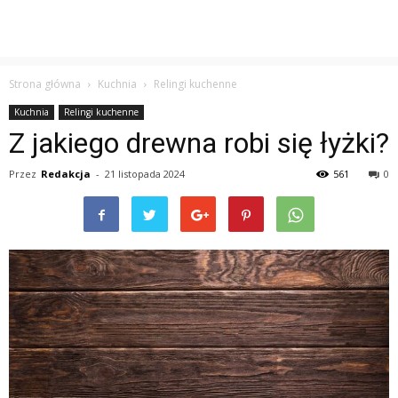
Strona główna
Kuchnia
Relingi kuchenne
Kuchnia
Relingi kuchenne
Z jakiego drewna robi się łyżki?
Przez
Redakcja
-
21 listopada 2024
561
0