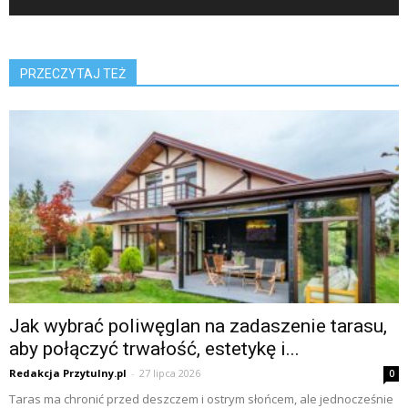
PRZECZYTAJ TEŻ
Jak wybrać poliwęglan na zadaszenie tarasu,
aby połączyć trwałość, estetykę i...
Redakcja Przytulny.pl
-
27 lipca 2026
0
Taras ma chronić przed deszczem i ostrym słońcem, ale jednocześnie