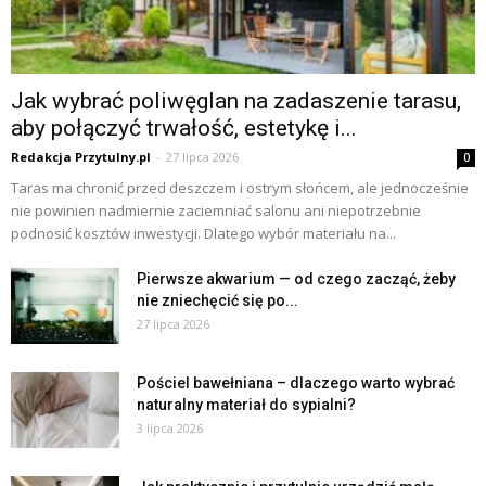
Jak wybrać poliwęglan na zadaszenie tarasu,
aby połączyć trwałość, estetykę i...
Redakcja Przytulny.pl
-
27 lipca 2026
0
Taras ma chronić przed deszczem i ostrym słońcem, ale jednocześnie
nie powinien nadmiernie zaciemniać salonu ani niepotrzebnie
podnosić kosztów inwestycji. Dlatego wybór materiału na...
Pierwsze akwarium — od czego zacząć, żeby
nie zniechęcić się po...
27 lipca 2026
Pościel bawełniana – dlaczego warto wybrać
naturalny materiał do sypialni?
3 lipca 2026