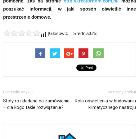
pomocne, zaś na stronie
http://kreatordom.com.pl/
można
poszukać informacji, w jaki sposób oświetlić inne
przestrzenie domowe.
[Głosów:0 Średnia:0/5]
Poprzedni artykuł
Następny artykuł
Stoły rozkładane na zamówienie
Rola oświetlenia w budowaniu
– dla kogo takie rozwiązanie?
klimatycznego nastroju