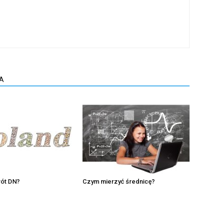
A
rót DN?
Czym mierzyć średnicę?