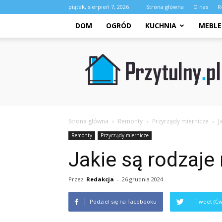
piątek, sierpień 7, 2026
Strona główna
O nas
R
DOM
OGRÓD
KUCHNIA
MEBLE
Przytulny.pl
Strona główna
Remonty
Przyrządy miernicze
J
Remonty
Przyrządy miernicze
Jakie są rodzaje
Przez
Redakcja
-
26 grudnia 2024
Podziel się na Facebooku
Tweet (Ćw