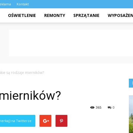
eklama
Kontakt
OŚWIETLENIE
REMONTY
SPRZĄTANIE
WYPOSAŻEN
akie są rodzaje mierników?
 mierników?
365
0
ierkaj) na Twitterze