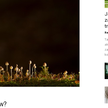
J
z
t
Re
Ta
al
za
ko
ów?