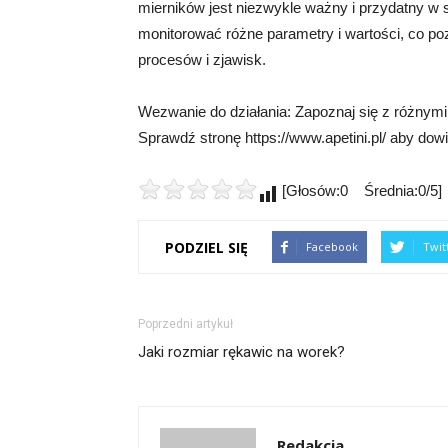
mierników jest niezwykle ważny i przydatny w 
monitorować różne parametry i wartości, co po
procesów i zjawisk.
Wezwanie do działania: Zapoznaj się z różnymi
Sprawdź stronę https://www.apetini.pl/ aby dowi
[Głosów:0 Średnia:0/5]
PODZIEL SIĘ
Facebook
Twit
Poprzedni artykuł
Jaki rozmiar rękawic na worek?
Redakcja