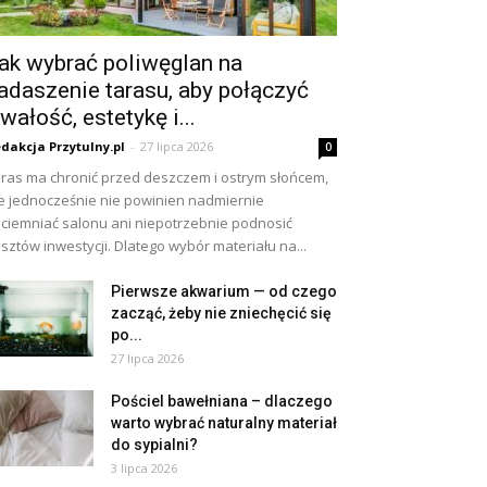
ak wybrać poliwęglan na
adaszenie tarasu, aby połączyć
rwałość, estetykę i...
dakcja Przytulny.pl
-
27 lipca 2026
0
ras ma chronić przed deszczem i ostrym słońcem,
e jednocześnie nie powinien nadmiernie
ciemniać salonu ani niepotrzebnie podnosić
sztów inwestycji. Dlatego wybór materiału na...
Pierwsze akwarium — od czego
zacząć, żeby nie zniechęcić się
po...
27 lipca 2026
Pościel bawełniana – dlaczego
warto wybrać naturalny materiał
do sypialni?
3 lipca 2026