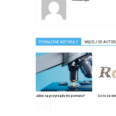
POWIĄZANE ARTYKUŁY
WIĘCEJ OD AUTOR
Jakie są przyrządy do pomiaru?
Co to za sk