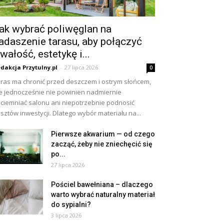
ak wybrać poliwęglan na
adaszenie tarasu, aby połączyć
rwałość, estetykę i...
dakcja Przytulny.pl
-
27 lipca 2026
0
ras ma chronić przed deszczem i ostrym słońcem,
e jednocześnie nie powinien nadmiernie
ciemniać salonu ani niepotrzebnie podnosić
sztów inwestycji. Dlatego wybór materiału na...
Pierwsze akwarium — od czego
zacząć, żeby nie zniechęcić się
po...
27 lipca 2026
Pościel bawełniana – dlaczego
warto wybrać naturalny materiał
do sypialni?
3 lipca 2026