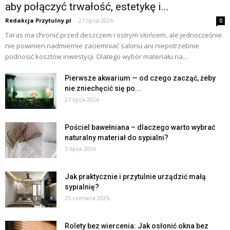
aby połączyć trwałość, estetykę i...
Redakcja Przytulny.pl
-
27 lipca 2026
0
Taras ma chronić przed deszczem i ostrym słońcem, ale jednocześnie
nie powinien nadmiernie zaciemniać salonu ani niepotrzebnie
podnosić kosztów inwestycji. Dlatego wybór materiału na...
Pierwsze akwarium — od czego zacząć, żeby
nie zniechęcić się po...
27 lipca 2026
Pościel bawełniana – dlaczego warto wybrać
naturalny materiał do sypialni?
3 lipca 2026
Jak praktycznie i przytulnie urządzić małą
sypialnię?
23 czerwca 2026
Rolety bez wiercenia: Jak osłonić okna bez