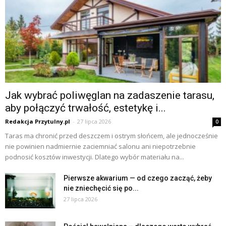
Jak wybrać poliwęglan na zadaszenie tarasu,
aby połączyć trwałość, estetykę i...
Redakcja Przytulny.pl
-
27 lipca 2026
0
Taras ma chronić przed deszczem i ostrym słońcem, ale jednocześnie
nie powinien nadmiernie zaciemniać salonu ani niepotrzebnie
podnosić kosztów inwestycji. Dlatego wybór materiału na...
Pierwsze akwarium — od czego zacząć, żeby
nie zniechęcić się po...
27 lipca 2026