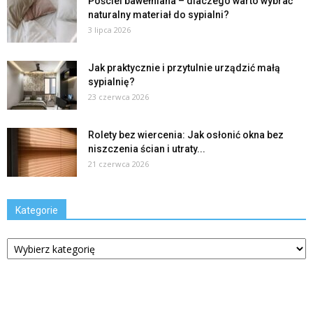
Pościel bawełniana – dlaczego warto wybrać
naturalny materiał do sypialni?
3 lipca 2026
Jak praktycznie i przytulnie urządzić małą
sypialnię?
23 czerwca 2026
Rolety bez wiercenia: Jak osłonić okna bez
niszczenia ścian i utraty...
21 czerwca 2026
Kategorie
Kategorie