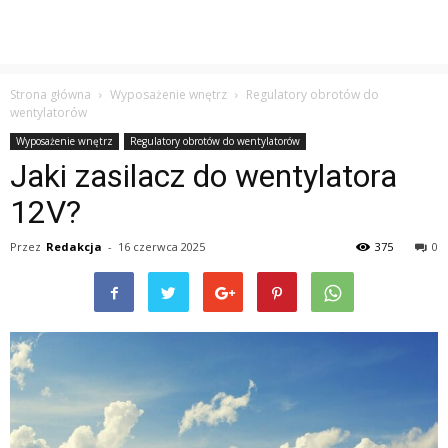
Strona główna
Wyposażenie wnętrz
Regulatory obrotów do
wentylatorów
Wyposażenie wnętrz
Regulatory obrotów do wentylatorów
Jaki zasilacz do wentylatora
12V?
Przez
Redakcja
-
16 czerwca 2025
375
0