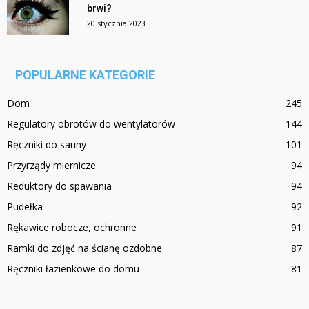
brwi?
20 stycznia 2023
POPULARNE KATEGORIE
Dom
245
Regulatory obrotów do wentylatorów
144
Ręczniki do sauny
101
Przyrządy miernicze
94
Reduktory do spawania
94
Pudełka
92
Rękawice robocze, ochronne
91
Ramki do zdjęć na ścianę ozdobne
87
Ręczniki łazienkowe do domu
81