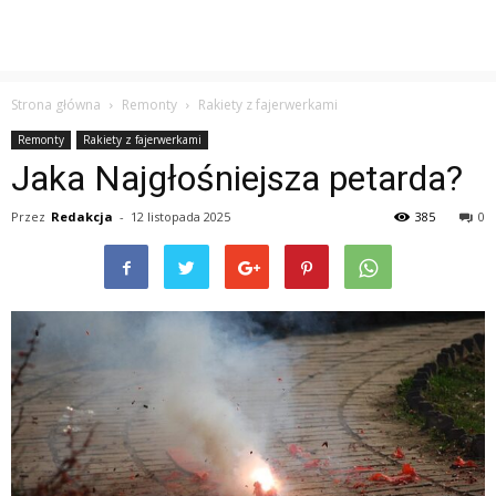
Strona główna
Remonty
Rakiety z fajerwerkami
Remonty
Rakiety z fajerwerkami
Jaka Najgłośniejsza petarda?
Przez
Redakcja
-
12 listopada 2025
385
0