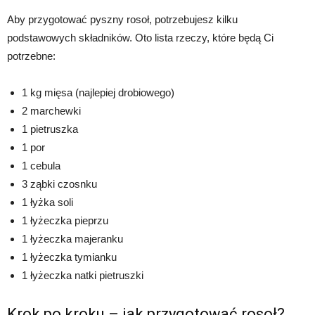
Aby przygotować pyszny rosoł, potrzebujesz kilku
podstawowych składników. Oto lista rzeczy, które będą Ci
potrzebne:
1 kg mięsa (najlepiej drobiowego)
2 marchewki
1 pietruszka
1 por
1 cebula
3 ząbki czosnku
1 łyżka soli
1 łyżeczka pieprzu
1 łyżeczka majeranku
1 łyżeczka tymianku
1 łyżeczka natki pietruszki
Krok po kroku – jak przygotować rosoł?