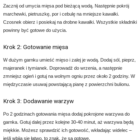
Zacznij od umycia mięsa pod bieżącą wodą. Następnie pokrój
marchewki, pietruszkę, por i cebulę na mniejsze kawałki.
Czosnek obierz i posiekaj na drobne kawałki. Wszystkie składniki
powinny być gotowe do użycia.
Krok 2: Gotowanie mięsa
W dużym garnku umieść mięso i zalej je wodą. Dodaj sól, pieprz,
majeranek i tymianek. Doprowadź do wrzenia, a następnie
zmniejsz ogień i gotuj na wolnym ogniu przez około 2 godziny. W
międzyczasie usuwaj powstającą pianę z powierzchni bulionu.
Krok 3: Dodawanie warzyw
Po 2 godzinach gotowania mięsa dodaj pokrojone warzywa do
garnka. Gotuj dalej przez kolejne 30-40 minut, aż warzywa będą
miękkie. Możesz sprawdzić ich gotowość, wkładając widelec –
jeśli wbija się łatwo, to znak, że są gotowe.