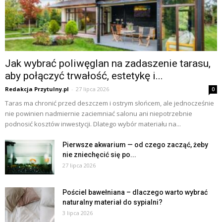
Jak wybrać poliwęglan na zadaszenie tarasu,
aby połączyć trwałość, estetykę i...
Redakcja Przytulny.pl
-
27 lipca 2026
0
Taras ma chronić przed deszczem i ostrym słońcem, ale jednocześnie
nie powinien nadmiernie zaciemniać salonu ani niepotrzebnie
podnosić kosztów inwestycji. Dlatego wybór materiału na...
Pierwsze akwarium — od czego zacząć, żeby
nie zniechęcić się po...
27 lipca 2026
Pościel bawełniana – dlaczego warto wybrać
naturalny materiał do sypialni?
3 lipca 2026