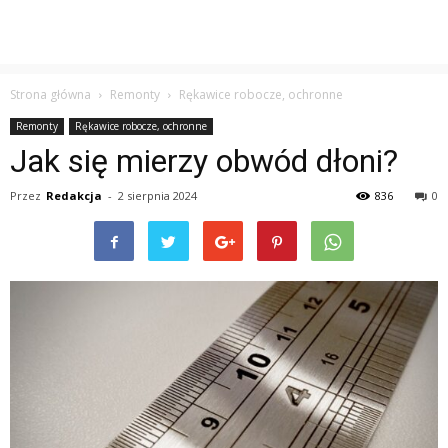
Strona główna
Remonty
Rękawice robocze, ochronne
Remonty
Rękawice robocze, ochronne
Jak się mierzy obwód dłoni?
Przez
Redakcja
-
2 sierpnia 2024
836
0