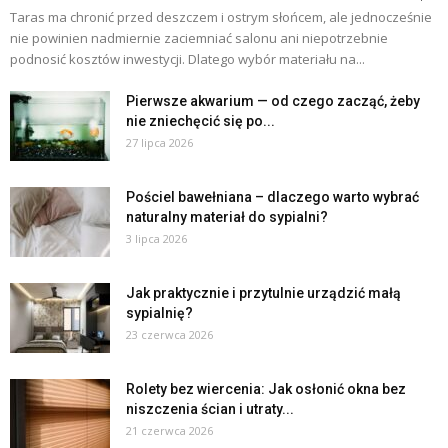
Taras ma chronić przed deszczem i ostrym słońcem, ale jednocześnie
nie powinien nadmiernie zaciemniać salonu ani niepotrzebnie
podnosić kosztów inwestycji. Dlatego wybór materiału na...
Pierwsze akwarium — od czego zacząć, żeby
nie zniechęcić się po...
27 lipca 2026
Pościel bawełniana – dlaczego warto wybrać
naturalny materiał do sypialni?
3 lipca 2026
Jak praktycznie i przytulnie urządzić małą
sypialnię?
23 czerwca 2026
Rolety bez wiercenia: Jak osłonić okna bez
niszczenia ścian i utraty...
21 czerwca 2026