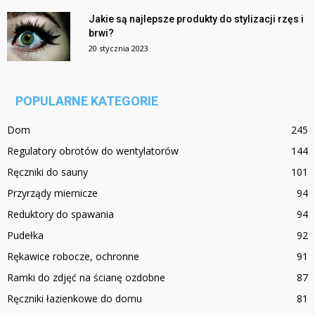
Jakie są najlepsze produkty do stylizacji rzęs i
brwi?
20 stycznia 2023
POPULARNE KATEGORIE
Dom
245
Regulatory obrotów do wentylatorów
144
Ręczniki do sauny
101
Przyrządy miernicze
94
Reduktory do spawania
94
Pudełka
92
Rękawice robocze, ochronne
91
Ramki do zdjęć na ścianę ozdobne
87
Ręczniki łazienkowe do domu
81