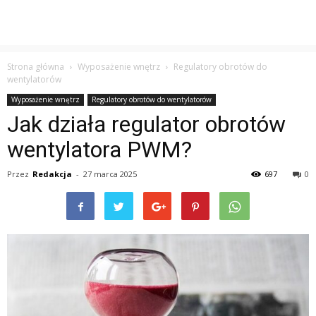
Strona główna
Wyposażenie wnętrz
Regulatory obrotów do
wentylatorów
Wyposażenie wnętrz
Regulatory obrotów do wentylatorów
Jak działa regulator obrotów
wentylatora PWM?
Przez
Redakcja
-
27 marca 2025
697
0