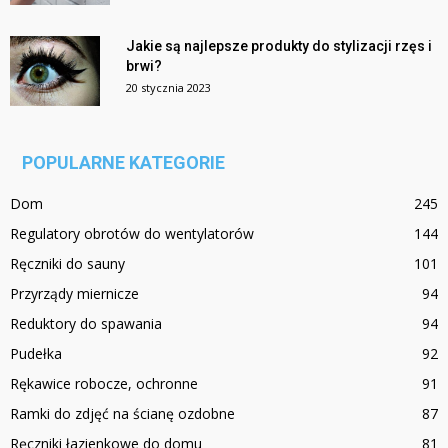
Jakie są najlepsze produkty do stylizacji rzęs i
brwi?
20 stycznia 2023
POPULARNE KATEGORIE
Dom
245
Regulatory obrotów do wentylatorów
144
Ręczniki do sauny
101
Przyrządy miernicze
94
Reduktory do spawania
94
Pudełka
92
Rękawice robocze, ochronne
91
Ramki do zdjęć na ścianę ozdobne
87
Ręczniki łazienkowe do domu
81