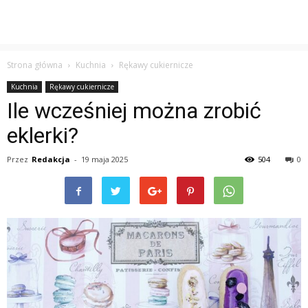
Strona główna
Kuchnia
Rękawy cukiernicze
Kuchnia
Rękawy cukiernicze
Ile wcześniej można zrobić
eklerki?
Przez
Redakcja
-
19 maja 2025
504
0