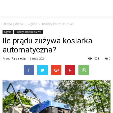
Strona główna
Ogród
Roboty koszące trawę
Ogród
Roboty koszące trawę
Ile prądu zużywa kosiarka
automatyczna?
Przez
Redakcja
-
6 maja 2024
1008
0