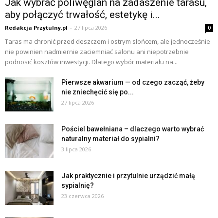
Jak wybrać poliwęglan na zadaszenie tarasu,
aby połączyć trwałość, estetykę i...
Redakcja Przytulny.pl
-
27 lipca 2026
0
Taras ma chronić przed deszczem i ostrym słońcem, ale jednocześnie
nie powinien nadmiernie zaciemniać salonu ani niepotrzebnie
podnosić kosztów inwestycji. Dlatego wybór materiału na...
Pierwsze akwarium — od czego zacząć, żeby
nie zniechęcić się po...
27 lipca 2026
Pościel bawełniana – dlaczego warto wybrać
naturalny materiał do sypialni?
3 lipca 2026
Jak praktycznie i przytulnie urządzić małą
sypialnię?
23 czerwca 2026