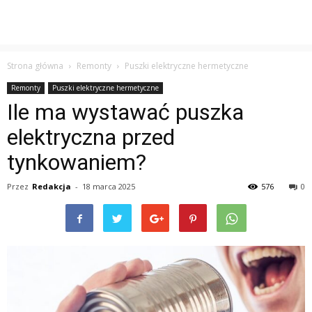
Strona główna
Remonty
Puszki elektryczne hermetyczne
Remonty
Puszki elektryczne hermetyczne
Ile ma wystawać puszka
elektryczna przed
tynkowaniem?
Przez
Redakcja
-
18 marca 2025
576
0