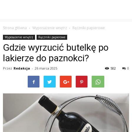
Strona główna
Wyposażenie wnętrz
Ręczniki papierowe
Wyposażenie wnętrz
Ręczniki papierowe
Gdzie wyrzucić butelkę po
lakierze do paznokci?
Przez
Redakcja
-
26 marca 2025
502
0