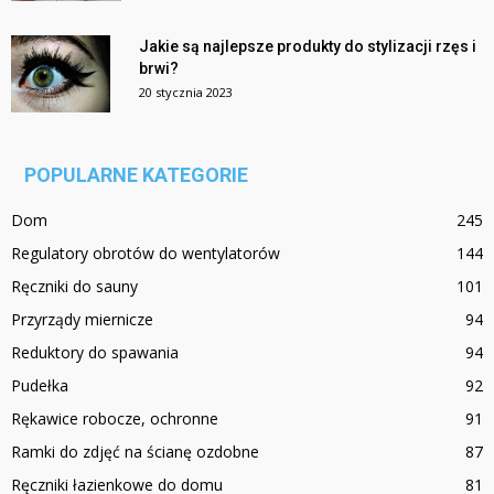
Jakie są najlepsze produkty do stylizacji rzęs i
brwi?
20 stycznia 2023
POPULARNE KATEGORIE
Dom
245
Regulatory obrotów do wentylatorów
144
Ręczniki do sauny
101
Przyrządy miernicze
94
Reduktory do spawania
94
Pudełka
92
Rękawice robocze, ochronne
91
Ramki do zdjęć na ścianę ozdobne
87
Ręczniki łazienkowe do domu
81