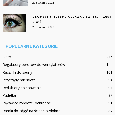
29 stycznia 2021
Jakie są najlepsze produkty do stylizacji rzęs i
brwi?
20 stycznia 2023
POPULARNE KATEGORIE
Dom
245
Regulatory obrotów do wentylatorów
144
Ręczniki do sauny
101
Przyrządy miernicze
94
Reduktory do spawania
94
Pudełka
92
Rękawice robocze, ochronne
91
Ramki do zdjęć na ścianę ozdobne
87