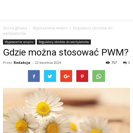
Strona główna
Wyposażenie wnętrz
Regulatory obrotów do
wentylatorów
Wyposażenie wnętrz
Regulatory obrotów do wentylatorów
Gdzie można stosować PWM?
Przez
Redakcja
-
22 kwietnia 2024
757
0