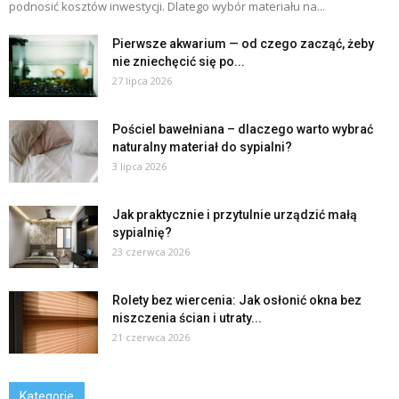
podnosić kosztów inwestycji. Dlatego wybór materiału na...
Pierwsze akwarium — od czego zacząć, żeby
nie zniechęcić się po...
27 lipca 2026
Pościel bawełniana – dlaczego warto wybrać
naturalny materiał do sypialni?
3 lipca 2026
Jak praktycznie i przytulnie urządzić małą
sypialnię?
23 czerwca 2026
Rolety bez wiercenia: Jak osłonić okna bez
niszczenia ścian i utraty...
21 czerwca 2026
Kategorie