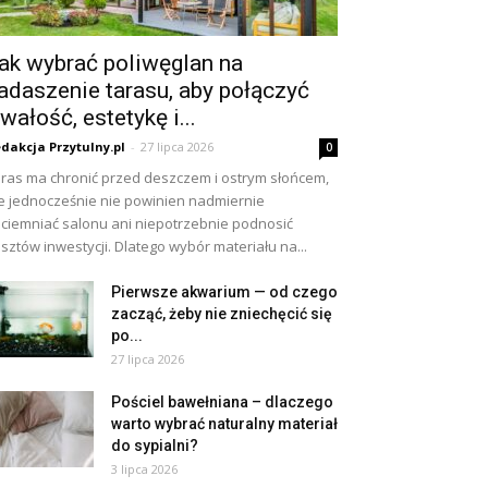
ak wybrać poliwęglan na
adaszenie tarasu, aby połączyć
rwałość, estetykę i...
dakcja Przytulny.pl
-
27 lipca 2026
0
ras ma chronić przed deszczem i ostrym słońcem,
e jednocześnie nie powinien nadmiernie
ciemniać salonu ani niepotrzebnie podnosić
sztów inwestycji. Dlatego wybór materiału na...
Pierwsze akwarium — od czego
zacząć, żeby nie zniechęcić się
po...
27 lipca 2026
Pościel bawełniana – dlaczego
warto wybrać naturalny materiał
do sypialni?
3 lipca 2026