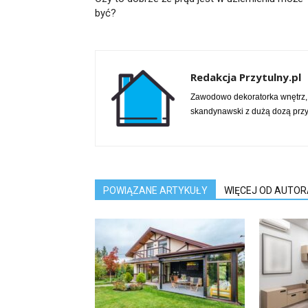
być?
Redakcja Przytulny.pl
Zawodowo dekoratorka wnętrz,
skandynawski z dużą dozą przy
POWIĄZANE ARTYKUŁY
WIĘCEJ OD AUTOR