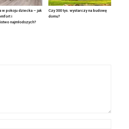
a w pokoju dziecka – jak
Czy 300 tys. wystarczy na budowę
mfort i
domu?
stwo najmłodszych?