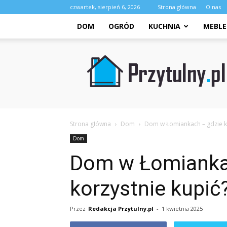
czwartek, sierpień 6, 2026
Strona główna
O nas
DOM
OGRÓD
KUCHNIA
MEBLE
Przytulny.pl
Strona główna
Dom
Dom w Łomiankach – gdzie ko
Dom
Dom w Łomianka
korzystnie kupić
Przez
Redakcja Przytulny.pl
-
1 kwietnia 2025