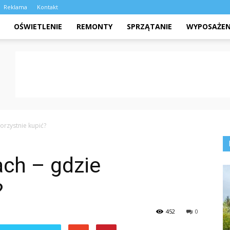
Reklama
Kontakt
OŚWIETLENIE
REMONTY
SPRZĄTANIE
WYPOSAŻEN
rzystnie kupić?
ch – gdzie
?
452
0