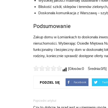
Wysokiej jakości materiały budowlane i now
Bliskość szkół, sklepów i terenów zielonyc
Doskonała komunikacja z Warszawą – szybk
Podsumowanie
Zakup domu w Łomiankach to doskonała inwesty
nieruchomości. Wybierając Osiedle Miętowa N
funkcjonalny i bezpieczny dom w doskonałej loka
rodziny, koniecznie sprawdź dostępne oferty n
[Głosów:0 Średnia:0/5]
PODZIEL SIĘ
Facebook
Twit
Poprzedni artykuł
Czy to dobrze że prąd jest w uziemieniu może