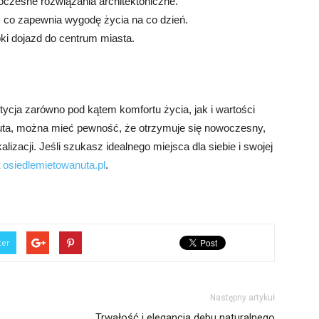
oczesne rozwiązania architektoniczne.
h, co zapewnia wygodę życia na co dzień.
i dojazd do centrum miasta.
cja zarówno pod kątem komfortu życia, jak i wartości
uta, można mieć pewność, że otrzymuje się nowoczesny,
lizacji. Jeśli szukasz idealnego miejsca dla siebie i swojej
a
osiedlemietowanuta.pl
.
ter
Następny artykuł
Trwałość i elegancja dębu naturalnego