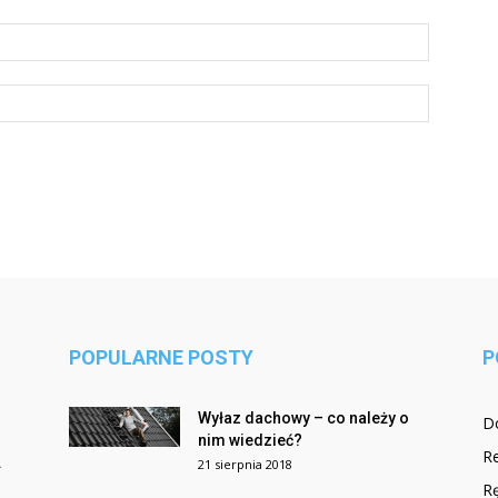
POPULARNE POSTY
P
Wyłaz dachowy – co należy o
D
nim wiedzieć?
R
.
21 sierpnia 2018
Rę