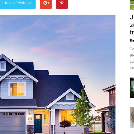
ierkaj) na Twitterze
J
z
t
Re
Ta
al
za
ko