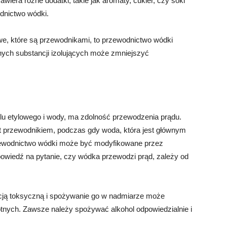
iera różne dodatki, takie jak aromaty, cukier, czy soki
dnictwo wódki.
we, które są przewodnikami, to przewodnictwo wódki
innych substancji izolujących może zmniejszyć
u etylowego i wody, ma zdolność przewodzenia prądu.
st przewodnikiem, podczas gdy woda, która jest głównym
rzewodnictwo wódki może być modyfikowane przez
owiedź na pytanie, czy wódka przewodzi prąd, zależy od
ancją toksyczną i spożywanie go w nadmiarze może
nych. Zawsze należy spożywać alkohol odpowiedzialnie i