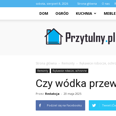
sobota, sierpień 8, 2026
Strona główna
O nas
DOM
OGRÓD
KUCHNIA
MEBLE
Przytulny.pl
Strona główna
Remonty
Rękawice robocze, ochr
Remonty
Rękawice robocze, ochronne
Czy wódka przew
Przez
Redakcja
-
20 maja 2025
Podziel się na Facebooku
Tweet (Ćw