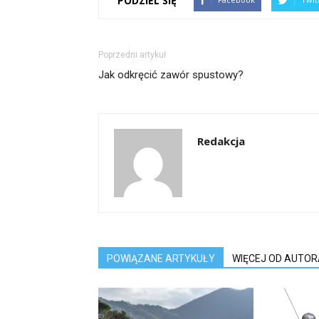
PODZIEL SIĘ
Poprzedni artykuł
Jak odkręcić zawór spustowy?
Redakcja
POWIĄZANE ARTYKUŁY
WIĘCEJ OD AUTOR