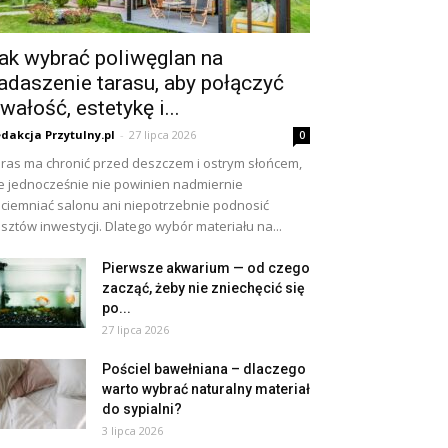
ak wybrać poliwęglan na
adaszenie tarasu, aby połączyć
rwałość, estetykę i...
dakcja Przytulny.pl
-
27 lipca 2026
0
ras ma chronić przed deszczem i ostrym słońcem,
e jednocześnie nie powinien nadmiernie
ciemniać salonu ani niepotrzebnie podnosić
sztów inwestycji. Dlatego wybór materiału na...
Pierwsze akwarium — od czego
zacząć, żeby nie zniechęcić się
po...
27 lipca 2026
Pościel bawełniana – dlaczego
warto wybrać naturalny materiał
do sypialni?
3 lipca 2026