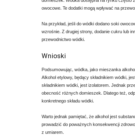
domieszek. Wódka dostępna na rynku często zaw
owocowe. Te dodatki mogą wpływać na przewo
Na przykład, jeśli do wódki dodano soki owoco
wzrośnie. Z drugiej strony, dodanie cukru lub 
przewodnictwo wódki.
Wnioski
Podsumowując, wódka, jako mieszanka alkohol
Alkohol etylowy, będący składnikiem wódki, je
składnikiem wódki, jest izolatorem. Jednak p
obecność różnych domieszek. Dlatego też, odp
konkretnego składu wódki.
Warto jednak pamiętać, że alkohol jest subst
prowadzić do poważnych konsekwencji zdrowot
z umiarem.