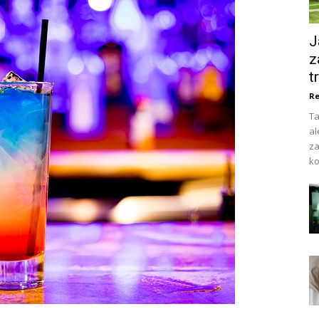
J
z
t
Re
Ta
al
za
ko