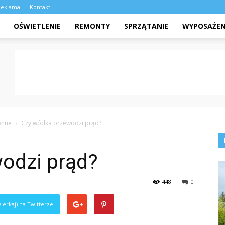
Reklama
Kontakt
OŚWIETLENIE
REMONTY
SPRZĄTANIE
WYPOSAŻEN
onne
Czy wódka przewodzi prąd?
odzi prąd?
448
0
ierkaj) na Twitterze