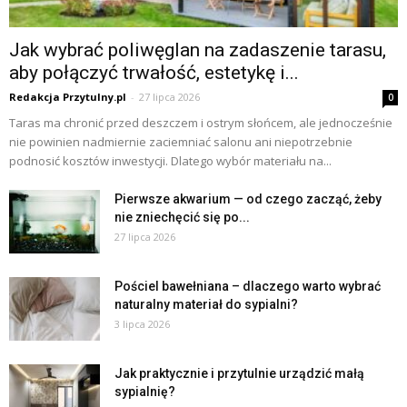
Jak wybrać poliwęglan na zadaszenie tarasu,
aby połączyć trwałość, estetykę i...
Redakcja Przytulny.pl
-
27 lipca 2026
0
Taras ma chronić przed deszczem i ostrym słońcem, ale jednocześnie
nie powinien nadmiernie zaciemniać salonu ani niepotrzebnie
podnosić kosztów inwestycji. Dlatego wybór materiału na...
Pierwsze akwarium — od czego zacząć, żeby
nie zniechęcić się po...
27 lipca 2026
Pościel bawełniana – dlaczego warto wybrać
naturalny materiał do sypialni?
3 lipca 2026
Jak praktycznie i przytulnie urządzić małą
sypialnię?