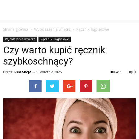
Strona główna
Wyposażenie wnętrz
Ręczniki kąpielowe
Wyposażenie wnętrz
Ręczniki kąpielowe
Czy warto kupić ręcznik
szybkoschnący?
Przez
Redakcja
-
9 kwietnia 2025
451
0