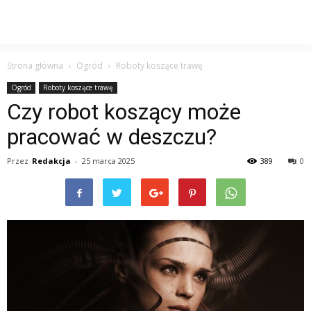
Strona główna
Ogród
Roboty koszące trawę
Ogród
Roboty koszące trawę
Czy robot koszący może
pracować w deszczu?
Przez
Redakcja
-
25 marca 2025
389
0