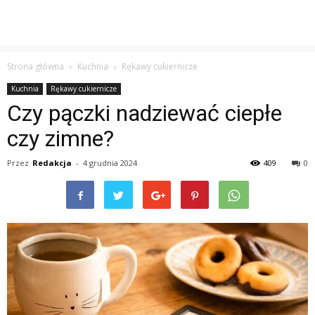
Strona główna
Kuchnia
Rękawy cukiernicze
Kuchnia
Rękawy cukiernicze
Czy pączki nadziewać ciepłe
czy zimne?
Przez
Redakcja
-
4 grudnia 2024
409
0