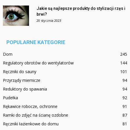
Jakie są najlepsze produkty do stylizacji rzęs i
brwi?
20 stycznia 2023
POPULARNE KATEGORIE
Dom
245
Regulatory obrotów do wentylatorów
144
Ręczniki do sauny
101
Przyrządy miernicze
94
Reduktory do spawania
94
Pudełka
92
Rękawice robocze, ochronne
91
Ramki do zdjęć na ścianę ozdobne
87
Ręczniki łazienkowe do domu
81