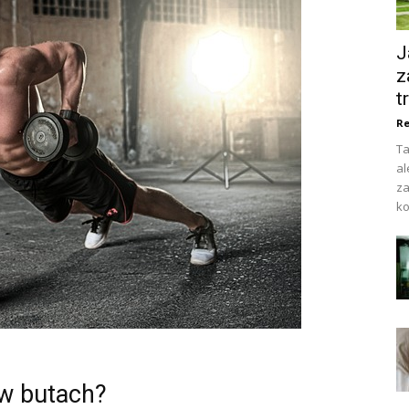
J
z
t
Re
Ta
al
za
ko
 w butach?