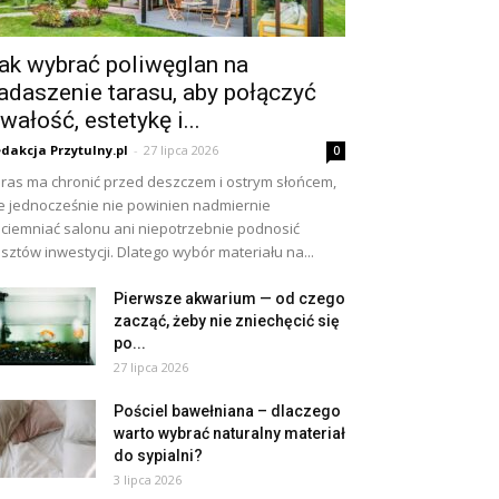
ak wybrać poliwęglan na
adaszenie tarasu, aby połączyć
rwałość, estetykę i...
dakcja Przytulny.pl
-
27 lipca 2026
0
ras ma chronić przed deszczem i ostrym słońcem,
e jednocześnie nie powinien nadmiernie
ciemniać salonu ani niepotrzebnie podnosić
sztów inwestycji. Dlatego wybór materiału na...
Pierwsze akwarium — od czego
zacząć, żeby nie zniechęcić się
po...
27 lipca 2026
Pościel bawełniana – dlaczego
warto wybrać naturalny materiał
do sypialni?
3 lipca 2026