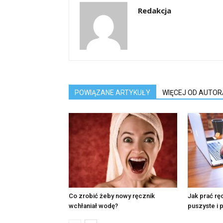
Redakcja
POWIĄZANE ARTYKUŁY
WIĘCEJ OD AUTOR
Co zrobić żeby nowy ręcznik
Jak prać rę
wchłaniał wodę?
puszyste i