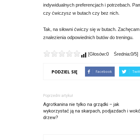
indywidualnych preferencjach i potrzebach. Pami
czy ćwiczysz w butach czy bez nich.
Tak, na siłowni ćwiczy się w butach. Zachęcam 
znalezienia odpowiednich butów do treningu.
[Głosów:0 Średnia:0/5]
PODZIEL SIĘ
Facebook
Twit
Poprzedni artykuł
Agrotkanina nie tylko na grządki – jak
wykorzystać ją na skarpach, podjazdach i wokó
drzew?