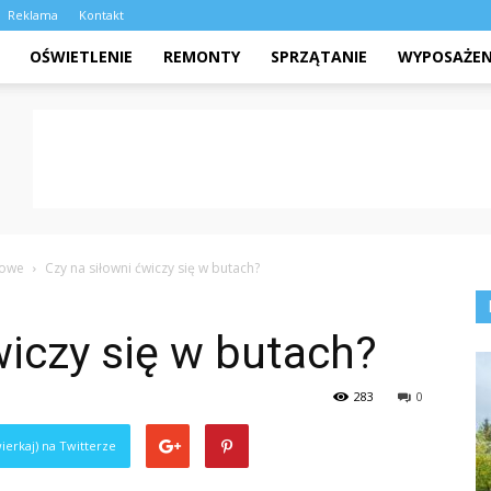
Reklama
Kontakt
OŚWIETLENIE
REMONTY
SPRZĄTANIE
WYPOSAŻEN
żowe
Czy na siłowni ćwiczy się w butach?
wiczy się w butach?
283
0
ierkaj) na Twitterze