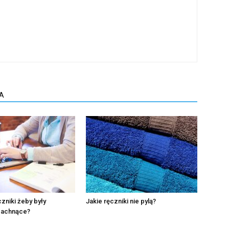
A
czniki żeby były
Jakie ręczniki nie pylą?
 pachnące?