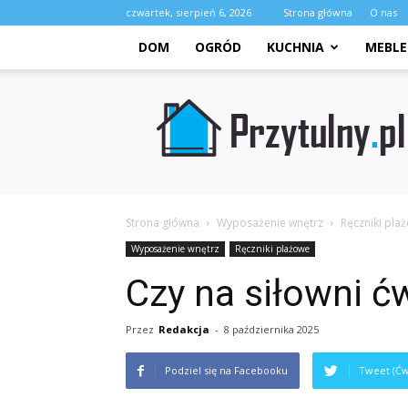
czwartek, sierpień 6, 2026
Strona główna
O nas
DOM
OGRÓD
KUCHNIA
MEBLE
Przytulny.pl
Strona główna
Wyposażenie wnętrz
Ręczniki pla
Wyposażenie wnętrz
Ręczniki plażowe
Czy na siłowni ć
Przez
Redakcja
-
8 października 2025
Podziel się na Facebooku
Tweet (Ćw