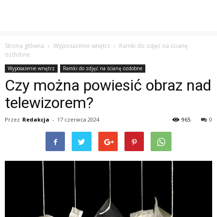
Strona główna
Wyposażenie wnętrz
Ramki do zdjęć na ścianę
ozdobne
Wyposażenie wnętrz
Ramki do zdjęć na ścianę ozdobne
Czy można powiesić obraz nad
telewizorem?
Przez
Redakcja
-
17 czerwca 2024
965
0