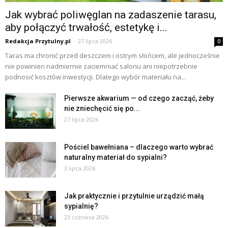
Jak wybrać poliwęglan na zadaszenie tarasu,
aby połączyć trwałość, estetykę i...
Redakcja Przytulny.pl
-
27 lipca 2026
0
Taras ma chronić przed deszczem i ostrym słońcem, ale jednocześnie
nie powinien nadmiernie zaciemniać salonu ani niepotrzebnie
podnosić kosztów inwestycji. Dlatego wybór materiału na...
Pierwsze akwarium — od czego zacząć, żeby
nie zniechęcić się po...
27 lipca 2026
Pościel bawełniana – dlaczego warto wybrać
naturalny materiał do sypialni?
3 lipca 2026
Jak praktycznie i przytulnie urządzić małą
sypialnię?
23 czerwca 2026