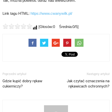
Tak, można powiesić obraz nad telewizorem.
Link tagu HTML:
https://www.cwanywilk.pl/
[Głosów:0 Średnia:0/5]
Poprzedni artykuł
Następny artykuł
Gdzie kupić dobry rękaw
Jak czytać oznaczenia na
cukierniczy?
rękawicach ochronnych?