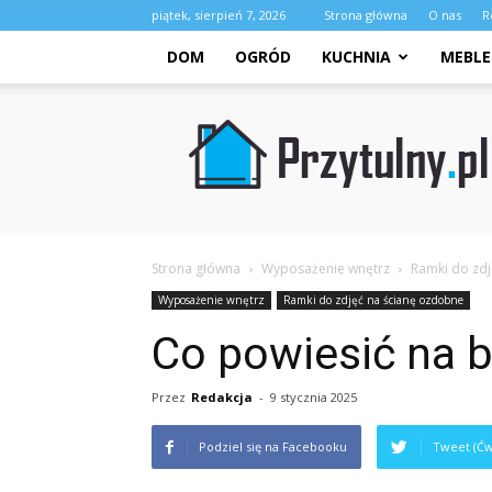
piątek, sierpień 7, 2026
Strona główna
O nas
R
DOM
OGRÓD
KUCHNIA
MEBLE
Przytulny.pl
Strona główna
Wyposażenie wnętrz
Ramki do zdj
Wyposażenie wnętrz
Ramki do zdjęć na ścianę ozdobne
Co powiesić na bi
Przez
Redakcja
-
9 stycznia 2025
Podziel się na Facebooku
Tweet (Ćw