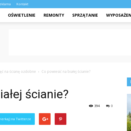
eklama
Kontakt
OŚWIETLENIE
REMONTY
SPRZĄTANIE
WYPOSAŻEN
ęć na ścianę ozdobne
Co powiesić na białej ścianie?
ałej ścianie?
394
0
ierkaj) na Twitterze