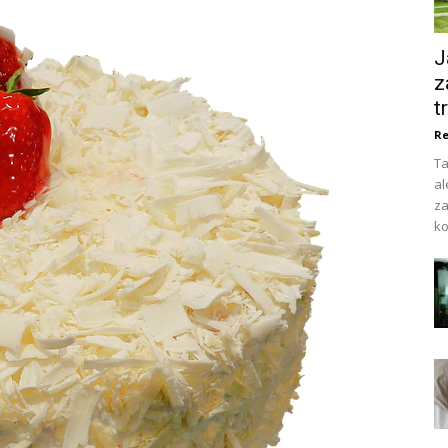
J
z
t
Re
Ta
al
za
ko