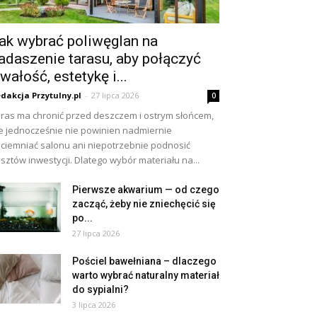
ak wybrać poliwęglan na
adaszenie tarasu, aby połączyć
rwałość, estetykę i...
dakcja Przytulny.pl
-
27 lipca 2026
0
ras ma chronić przed deszczem i ostrym słońcem,
e jednocześnie nie powinien nadmiernie
ciemniać salonu ani niepotrzebnie podnosić
sztów inwestycji. Dlatego wybór materiału na...
Pierwsze akwarium — od czego
zacząć, żeby nie zniechęcić się
po...
27 lipca 2026
Pościel bawełniana – dlaczego
warto wybrać naturalny materiał
do sypialni?
3 lipca 2026