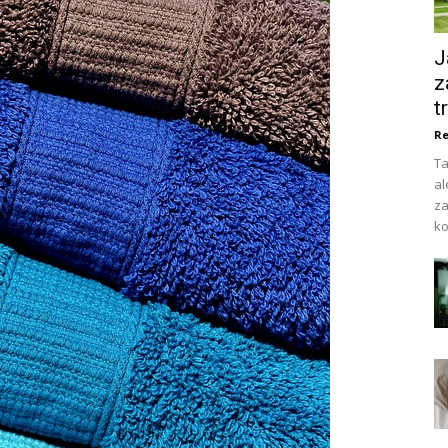
J
z
t
Re
Ta
al
za
ko