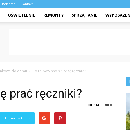
Reklama
Kontakt
OŚWIETLENIE
REMONTY
SPRZĄTANIE
WYPOSAŻEN
zienkowe do domu
Co ile powinno się prać ręczniki?
ę prać ręczniki?
514
0
ierkaj) na Twitterze