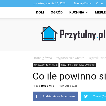
czwartek, sierpień 6, 2026
Strona główna
O nas
DOM
OGRÓD
KUCHNIA
MEBLE
Przytulny.pl
Strona główna
Wyposażenie wnętrz
Ręczniki ła
Wyposażenie wnętrz
Ręczniki łazienkowe do domu
Co ile powinno si
Przez
Redakcja
-
7 kwietnia 2025
Podziel się na Facebooku
Tweet (Ćw