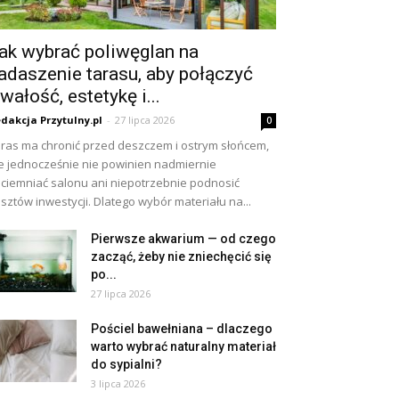
ak wybrać poliwęglan na
adaszenie tarasu, aby połączyć
rwałość, estetykę i...
dakcja Przytulny.pl
-
27 lipca 2026
0
ras ma chronić przed deszczem i ostrym słońcem,
e jednocześnie nie powinien nadmiernie
ciemniać salonu ani niepotrzebnie podnosić
sztów inwestycji. Dlatego wybór materiału na...
Pierwsze akwarium — od czego
zacząć, żeby nie zniechęcić się
po...
27 lipca 2026
Pościel bawełniana – dlaczego
warto wybrać naturalny materiał
do sypialni?
3 lipca 2026