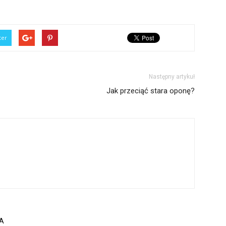
ter
Następny artykuł
Jak przeciąć stara oponę?
A