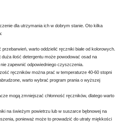
enie dla utrzymania ich w dobrym stanie. Oto kilka
:
 przebarwień, warto oddzielić ręczniki białe od kolorowych.
byt duża ilość detergentu może powodować osad na
e nie zapewnić odpowiedniego czyszczenia.
szość ręczników można prać w temperaturze 40-60 stopni
 zabrudzone, warto wybrać program prania o wyższej
cze mogą zmniejszać chłonność ręczników, dlatego warto
niki na świeżym powietrzu lub w suszarce bębnowej na
uszenia, ponieważ może to prowadzić do utraty miękkości