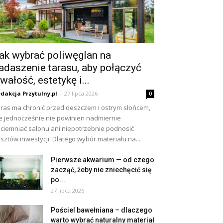
ak wybrać poliwęglan na
adaszenie tarasu, aby połączyć
rwałość, estetykę i...
dakcja Przytulny.pl
-
27 lipca 2026
0
ras ma chronić przed deszczem i ostrym słońcem,
e jednocześnie nie powinien nadmiernie
ciemniać salonu ani niepotrzebnie podnosić
sztów inwestycji. Dlatego wybór materiału na...
Pierwsze akwarium — od czego
zacząć, żeby nie zniechęcić się
po...
27 lipca 2026
Pościel bawełniana – dlaczego
warto wybrać naturalny materiał