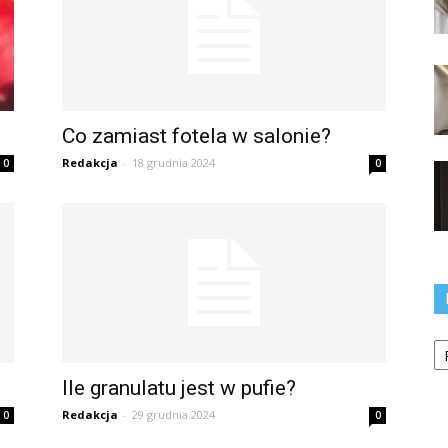
Co zamiast fotela w salonie?
Redakcja
-
18 grudnia 2024
0
0
Ka
Ile granulatu jest w pufie?
Redakcja
-
29 grudnia 2024
0
0