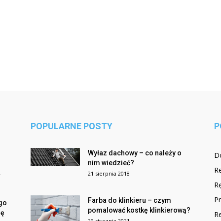
POPULARNE POSTY
P
Wyłaz dachowy – co należy o
D
nim wiedzieć?
R
.
21 sierpnia 2018
Rę
Pr
Farba do klinkieru – czym
go
pomalować kostkę klinkierową?
ię
R
29 stycznia 2021