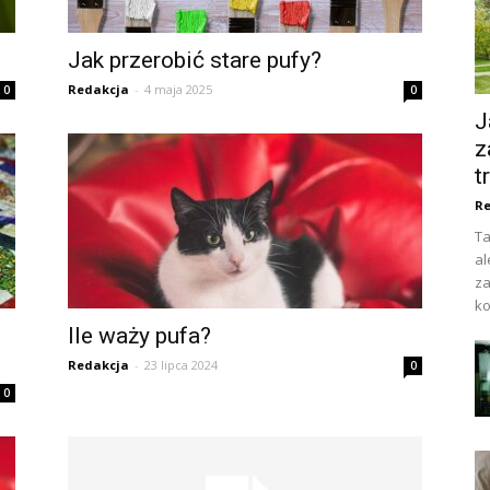
Jak przerobić stare pufy?
Redakcja
-
4 maja 2025
0
0
J
z
t
Re
Ta
al
za
ko
Ile waży pufa?
Redakcja
-
23 lipca 2024
0
0