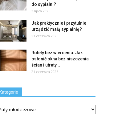
do sypialni?
3 lipca 2026
Jak praktycznie i przytulnie
urządzić małą sypialnię?
23 czerwca 2026
Rolety bez wiercenia: Jak
osłonić okna bez niszczenia
ścian i utraty...
21 czerwca 2026
Kategorie
tegorie