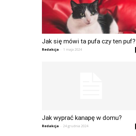
Jak się mówi ta pufa czy ten puf?
Redakcja
-
1 maja 2024
Jak wyprać kanapę w domu?
Redakcja
-
24 grudnia 2024