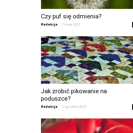
Czy puf się odmienia?
Redakcja
-
7 maja 2025
Jak zrobić pikowanie na
poduszce?
Redakcja
-
21 grudnia 2024