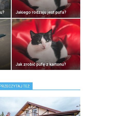
nu?
Jakiego rodzaju jest pufa?
Jak zrobić pufę z kartonu?
PRZECZYTAJ TEŻ