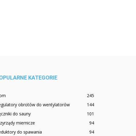
OPULARNE KATEGORIE
om
245
egulatory obrotów do wentylatorów
144
czniki do sauny
101
zyrządy miernicze
94
eduktory do spawania
94