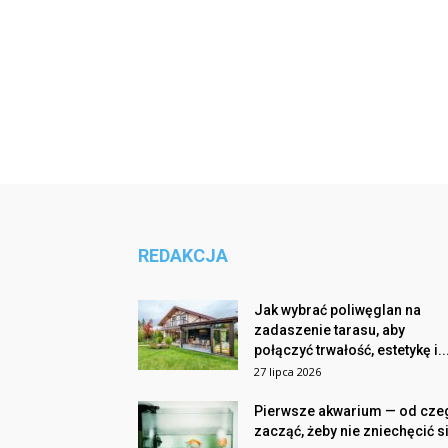
REDAKCJA
Jak wybrać poliwęglan na
zadaszenie tarasu, aby
połączyć trwałość, estetykę i..
27 lipca 2026
Pierwsze akwarium — od cze
zacząć, żeby nie zniechęcić s