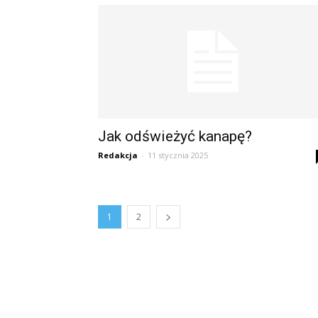
Jak odświeżyć kanapę?
Redakcja
-
11 stycznia 2025
1
2