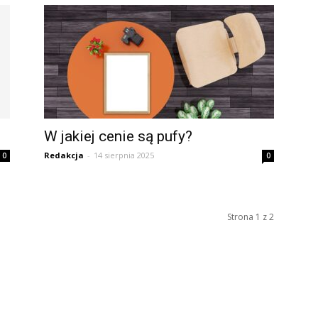
W jakiej cenie są pufy?
Redakcja
-
14 sierpnia 2025
0
0
Strona 1 z 2