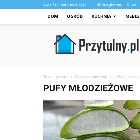
czwartek, sierpień 6, 2026
Strona główna
O nas
DOM
OGRÓD
KUCHNIA
MEBLE
Przytulny.pl
Strona główna
Wyposażenie wnętrz
Pufy młodzi
PUFY MŁODZIEŻOWE