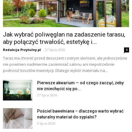
Jak wybrać poliwęglan na zadaszenie tarasu,
aby połączyć trwałość, estetykę i...
Redakcja Przytulny.pl
-
27 lipca 2026
0
Taras ma chronić przed deszczem i ostrym słońcem, ale jednocześnie
nie powinien nadmiernie zaciemniać salonu ani niepotrzebnie
podnosić kosztów inwestycji. Dlatego wybór materiału na...
Pierwsze akwarium — od czego zacząć, żeby
nie zniechęcić się po...
27 lipca 2026
Pościel bawełniana – dlaczego warto wybrać
naturalny materiał do sypialni?
3 lipca 2026