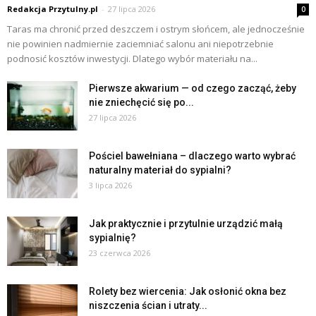
Redakcja Przytulny.pl
-
27 lipca 2026
0
Taras ma chronić przed deszczem i ostrym słońcem, ale jednocześnie
nie powinien nadmiernie zaciemniać salonu ani niepotrzebnie
podnosić kosztów inwestycji. Dlatego wybór materiału na...
Pierwsze akwarium — od czego zacząć, żeby
nie zniechęcić się po...
27 lipca 2026
Pościel bawełniana – dlaczego warto wybrać
naturalny materiał do sypialni?
3 lipca 2026
Jak praktycznie i przytulnie urządzić małą
sypialnię?
23 czerwca 2026
Rolety bez wiercenia: Jak osłonić okna bez
niszczenia ścian i utraty...