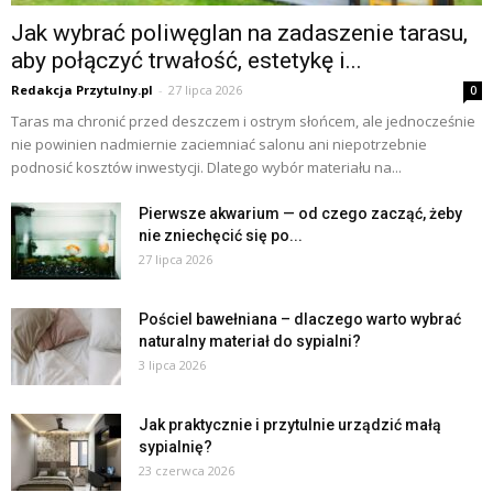
Jak wybrać poliwęglan na zadaszenie tarasu,
aby połączyć trwałość, estetykę i...
Redakcja Przytulny.pl
-
27 lipca 2026
0
Taras ma chronić przed deszczem i ostrym słońcem, ale jednocześnie
nie powinien nadmiernie zaciemniać salonu ani niepotrzebnie
podnosić kosztów inwestycji. Dlatego wybór materiału na...
Pierwsze akwarium — od czego zacząć, żeby
nie zniechęcić się po...
27 lipca 2026
Pościel bawełniana – dlaczego warto wybrać
naturalny materiał do sypialni?
3 lipca 2026
Jak praktycznie i przytulnie urządzić małą
sypialnię?
23 czerwca 2026