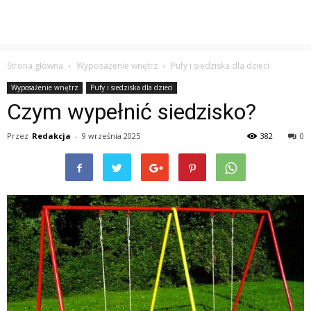
Strona główna
Wyposażenie wnętrz
Pufy i siedziska dla dzieci
Wyposażenie wnętrz
Pufy i siedziska dla dzieci
Czym wypełnić siedzisko?
Przez
Redakcja
-
9 września 2025
382
0