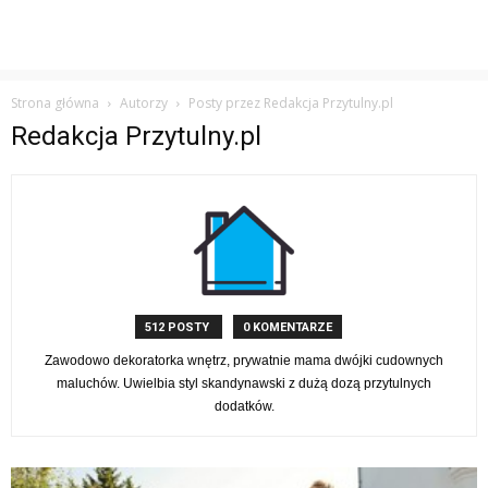
Strona główna
Autorzy
Posty przez Redakcja Przytulny.pl
Redakcja Przytulny.pl
512 POSTY
0 KOMENTARZE
Zawodowo dekoratorka wnętrz, prywatnie mama dwójki cudownych
maluchów. Uwielbia styl skandynawski z dużą dozą przytulnych
dodatków.