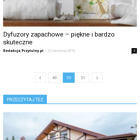
Dyfuzory zapachowe – piękne i bardzo
skuteczne
Redakcja Przytulny.pl
-
25 kwietnia 2016
0
49
50
51
PRZECZYTAJ TEŻ